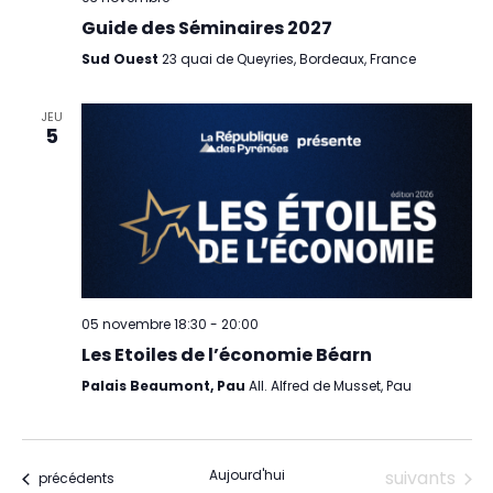
Guide des Séminaires 2027
Sud Ouest
23 quai de Queyries, Bordeaux, France
JEU
5
05 novembre 18:30
-
20:00
Les Etoiles de l’économie Béarn
Palais Beaumont, Pau
All. Alfred de Musset, Pau
Évènements
Aujourd'hui
suivants
Évènements
précédents