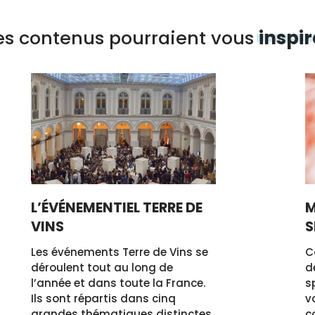
s contenus pourraient vous
inspir
L’ÉVÉNEMENTIEL TERRE DE
M
VINS
S
Les événements Terre de Vins se
C
déroulent tout au long de
d
l’année et dans toute la France.
s
Ils sont répartis dans cinq
v
grandes thématiques distinctes
c