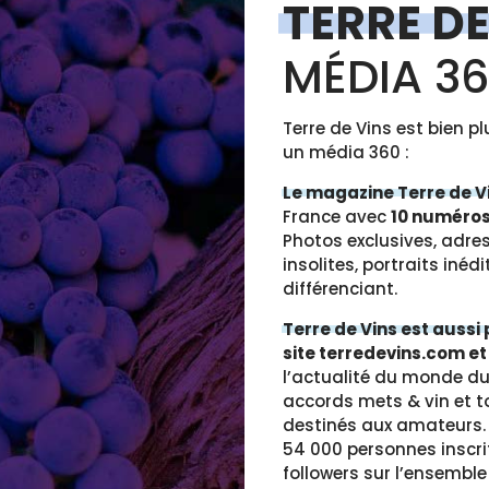
TERRE DE
MÉDIA 3
Terre de Vins est bien p
un média 360 :
Le magazine Terre de V
France avec
10 numéros
Photos exclusives, adre
insolites, portraits inéd
différenciant.
Terre de Vins est aussi 
site terredevins.com et
l’actualité du monde du 
accords mets & vin et t
destinés aux amateurs.
54 000 personnes inscri
followers sur l’ensemble