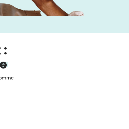
 :
ue
omme