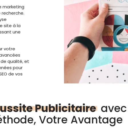
ce marketing
e recherche.
yse
 site à la
issant une
r votre
 avancées
 de qualité, et
onnées pour
 SEO de vos
ssite Publicitaire
avec
Méthode, Votre Avantage