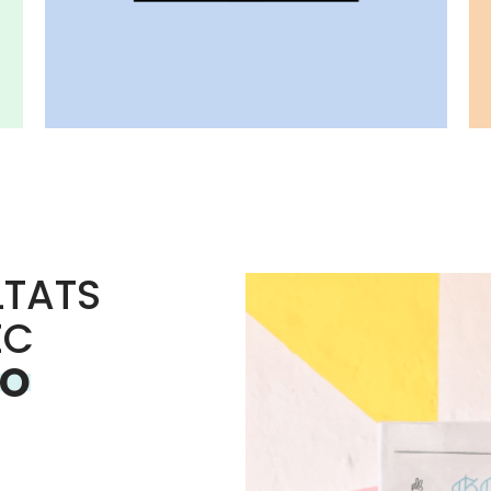
LTATS
EC
EO