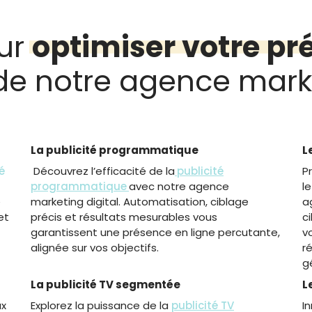
our
optimiser votre pr
 de notre agence marke
La publicité programmatique
L
é
Découvrez l’efficacité de la
publicité
P
programmatique
avec notre agence
l
e
marketing digital. Automatisation, ciblage
a
et
précis et résultats mesurables vous
c
garantissent une présence en ligne percutante,
v
alignée sur vos objectifs.
r
g
La publicité TV segmentée
L
ux
Explorez la puissance de la
publicité TV
I