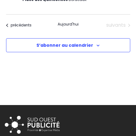
Évènements
Aujourd'hui
suivants
Évènements
précédents
S’abonner au calendrier