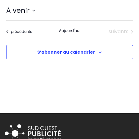
À venir
Sélectionnez
une
date.
Évènements
Aujourd'hui
suivants
Évènements
précédents
S’abonner au calendrier