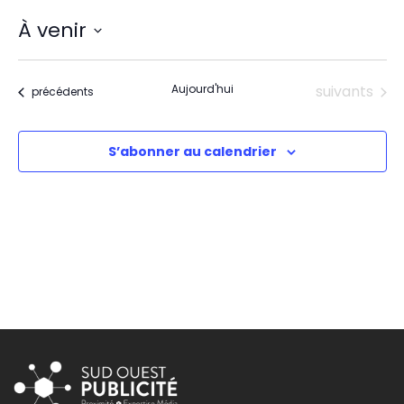
À venir
Sélectionnez
une
date.
Évènements
Aujourd'hui
suivants
Évènements
précédents
S’abonner au calendrier