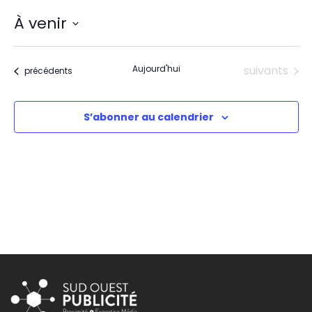
À venir
Sélectionnez
une
date.
Évènements
Aujourd'hui
suivants
Évènements
précédents
S’abonner au calendrier