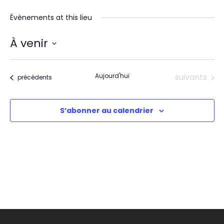
Évènements at this lieu
À venir
Sélectionnez
une
date.
Évènements
Aujourd'hui
suivants
Évènements
précédents
S’abonner au calendrier