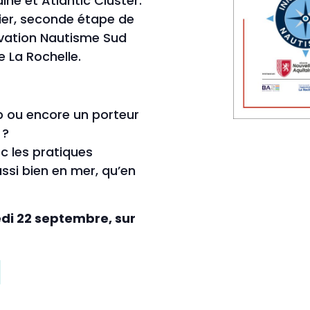
ne et Atlantic Cluster.
nier, seconde étape de
ovation Nautisme Sud
 La Rochelle.
p ou encore un porteur
 ?
c les pratiques
ussi bien en mer, qu’en
di 22 septembre, sur