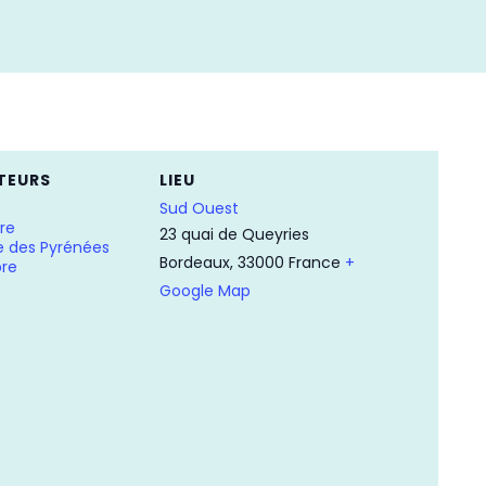
TEURS
LIEU
Sud Ouest
re
23 quai de Queyries
e des Pyrénées
Bordeaux
,
33000
France
+
bre
Google Map