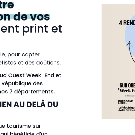
tre
ion de vos
nt print et
lle, pour capter
lletistes et des aoûtiens.
 Sud Ouest Week-End et
a République des
r nos 7 départements.
IEN AU DELÀ DU
ue tourisme sur
qui bénéficie d’un