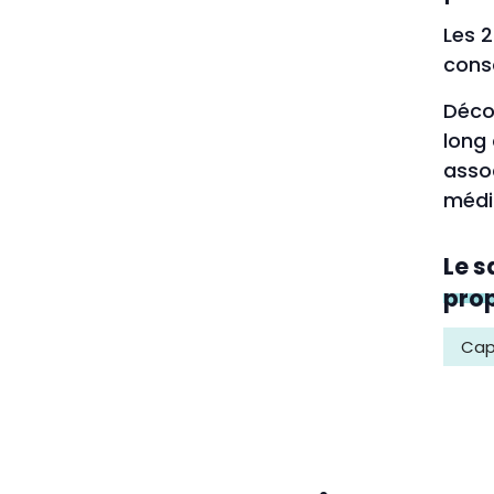
Les 2
cons
Déco
long 
assoc
média
Le s
prop
Cap