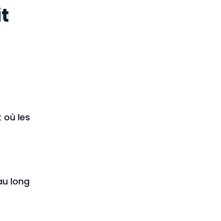
it
 où les
au long