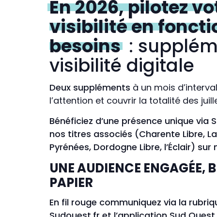
En 2026, pilotez vo
visibilité en fonct
besoins
: suppléme
visibilité digitale
Deux suppléments
à un mois d’interva
l’attention et couvrir la totalité des jui
Bénéficiez d’une présence unique via
nos titres associés (Charente Libre, L
Pyrénées, Dordogne Libre, l’Éclair) su
UNE AUDIENCE ENGAGÉE, B
PAPIER
En fil rouge communiquez via la rubriq
Sudouest.fr et l’application Sud Ouest 