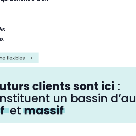
iés
ux
me flexibles
uturs clients sont ici
:
onstituent un bassin d’a
f
et
massif