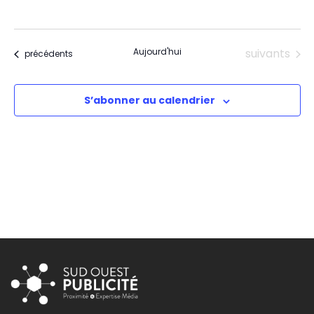
Évènements
Aujourd'hui
suivants
Évènements
précédents
S’abonner au calendrier