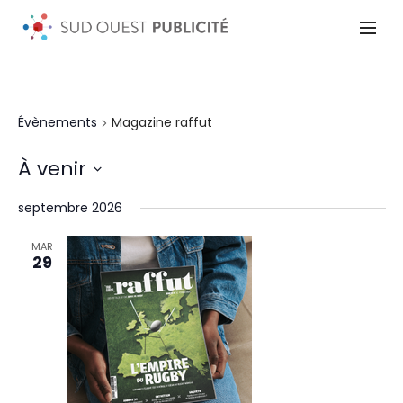
Évènements
Magazine raffut
À venir
Sélectionnez
une
septembre 2026
date.
MAR
29