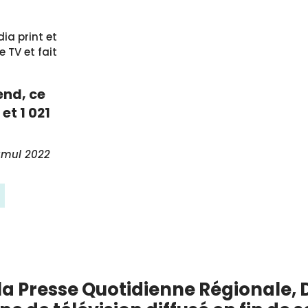
ia print et
 TV et fait
end, ce
et 1 021
cumul 2022
 la Presse Quotidienne Régionale, 