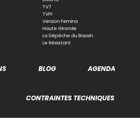
TV7
TVPI
Version Femina
Haute Gironde
La Dépêche du Bassin
Le Résistant
NS
BLOG
AGENDA
CONTRAINTES TECHNIQUES
26 - Tous droits réservés -
Mentions légales
-
Données personnelles
-
Conditio