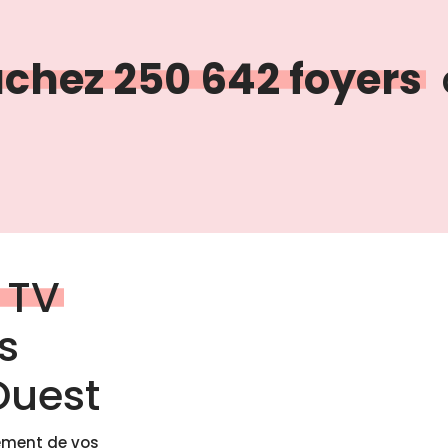
uchez 250 642 foyers
 TV
s
Ouest
lément de vos