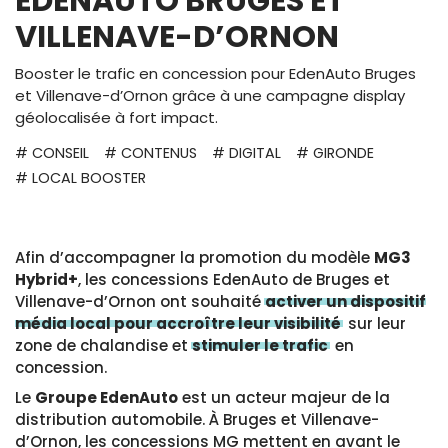
EDENAUTO BRUGES ET
VILLENAVE-D’ORNON
Booster le trafic en concession pour EdenAuto Bruges
et Villenave-d’Ornon grâce à une campagne display
géolocalisée à fort impact.
# CONSEIL
# CONTENUS
# DIGITAL
# GIRONDE
# LOCAL BOOSTER
Afin d’accompagner la promotion du modèle
MG3
Hybrid+
, les concessions EdenAuto de Bruges et
Villenave-d’Ornon ont souhaité
activer un dispositif
média local pour accroître leur visibilité
sur leur
zone de chalandise et
stimuler le trafic
en
concession.
Le
Groupe EdenAuto
est un acteur majeur de la
distribution automobile. À Bruges et Villenave-
d’Ornon, les concessions MG mettent en avant le