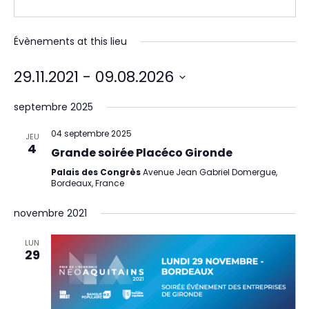
Évènements at this lieu
29.11.2021
 - 
09.08.2026
Sélectionnez
une
septembre 2025
date.
04 septembre 2025
JEU
4
Grande soirée Placéco Gironde
Palais des Congrès
Avenue Jean Gabriel Domergue,
Bordeaux, France
novembre 2021
LUN
29