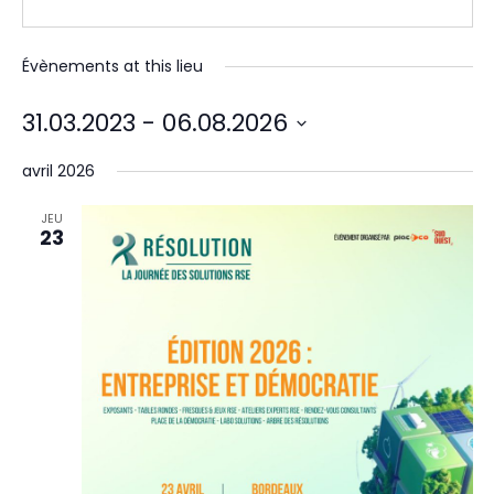
Évènements at this lieu
31.03.2023
 - 
06.08.2026
Sélectionnez
une
avril 2026
date.
JEU
23