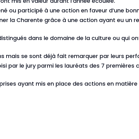
sont mis en valeur durant l’année écoulée.
mené ou participé à une action en faveur d’une b
nner la Charente grâce à une action ayant eu un r
distingués dans le domaine de la culture ou qui ont 
ns mais se sont déjà fait remarquer par leurs perf
hoisi par le jury parmi les lauréats des 7 premières
eprises ayant mis en place des actions en matièr