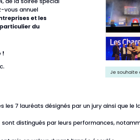
4, de la soirée spécial
ez-vous annuel
treprises et les
articulier du
 !
c.
Je souhaite
s les 7 lauréats désignés par un jury ainsi que le 
se sont distingués par leurs performances, notamm