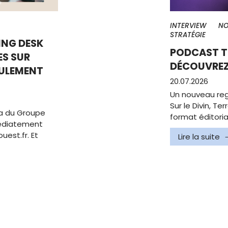
INTERVIEW
NO
STRATÉGIE
NG DESK
PODCAST TE
S SUR
DÉCOUVREZ 
EULEMENT
20.07.2026
Un nouveau reg
Sur le Divin, T
a du Groupe
format éditoria
édiatement
uest.fr. Et
Lire la suite