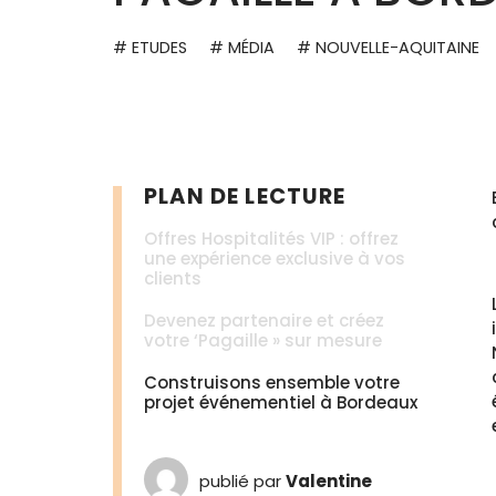
# ETUDES
# MÉDIA
# NOUVELLE-AQUITAINE
PLAN DE LECTURE
Offres Hospitalités VIP : offrez
une expérience exclusive à vos
clients
Devenez partenaire et créez
votre ‘Pagaille » sur mesure
Construisons ensemble votre
projet événementiel à Bordeaux
publié par
Valentine