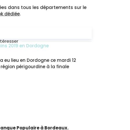
ées dans tous les départements sur le
k dédiée
.
ntéresser
ains 2019 en Dordogne
a eu lieu en Dordogne ce mardi 12
 région périgourdine à la finale
a Banque Populaire à Bordeaux.