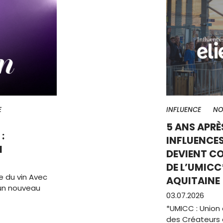
E
INFLUENCE
NO
5 ANS APRÈ
:
INFLUENCES
N
DEVIENT C
DE L’UMICC
e du vin Avec
AQUITAINE
e un nouveau
03.07.2026
*UMICC : Union 
des Créateurs 