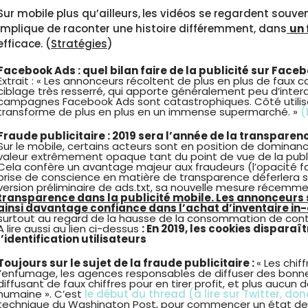
Sur mobile plus qu’ailleurs,
les vidéos se regardent souven
implique de raconter une histoire différemment, dans
un
efficace. (
Stratégies
)
Facebook Ads : quel bilan faire de la publicité sur Faceb
Extrait : « Les annonceurs récoltent de plus en plus de faux 
ciblage très resserré, qui apporte généralement peu d’interac
campagnes Facebook Ads sont catastrophiques. Côté utilisateu
transforme de plus en plus en un immense supermarché. »
(
Fraude publicitaire : 2019 sera l’année de la transparen
Sur le mobile, certains acteurs sont en position de dominan
valeur extrêmement opaque tant du point de vue de la publi
Cela confère un avantage majeur aux fraudeurs (l’opacité fav
prise de conscience en matière de transparence déferlera sur
version préliminaire de ads.txt, sa nouvelle mesure récemmen
transparence dans la publicité mobile. Les annonceurs s
ainsi davantage confiance dans l’achat d’inventaire in
surtout au regard de la hausse de la consommation de cont
A lire aussi au lien ci-dessus
: En 2019, les cookies disparaî
l’identification utilisateurs
Toujours sur le sujet de la fraude publicitaire :
« Les chif
l’enfumage, les agences responsables de diffuser des bonn
diffusant de faux chiffres pour en tirer profit, et plus aucun 
humaine ». C’est
le début du thread (à lire sur Twitter, don
technique du Washington Post, pour commencer un état des l