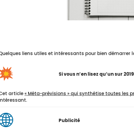
Quelques liens utiles et intéressants pour bien démarrer l
Si vous n’en lisez qu’un sur 201
Cet article
« Méta-prévisions » qui synthétise toutes les p
intéressant.
Publicité