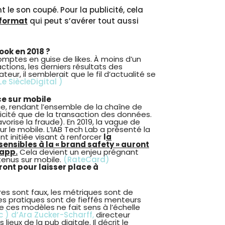
t le son coupé.
Pour la publicité, cela
 format
qui peut s’avérer tout aussi
ook en 2018 ?
comptes en guise de likes. À moins d’un
tions, les derniers résultats des
r, il semblerait que le fil d’actualité se
Le SiècleDigital )
ce sur mobile
ce, rendant l’ensemble de la chaîne de
cité que de la transaction des données.
orise la fraude). En 2019, la vague de
 le mobile. L’IAB Tech Lab a présenté la
t initiée visant à renforcer
l
a
ensibles à la « brand safety » auront
-app.
Cela devient un enjeu prégnant
enus sur mobile.
(RateCard)
tront pour laisser place à
fres sont faux, les métriques sont de
es pratiques sont de fieffés menteurs
de ces modèles ne fait sens à l’échelle
c ) d’Ara Zucker-Scharff,
directeur
ieux de la pub digitale
.
Il décrit le