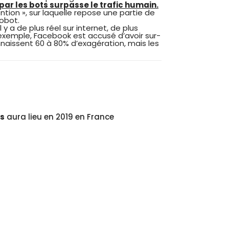
 par les bots surpasse le trafic humain.
ntion », sur laquelle repose une partie de
robot.
l y a de plus réel sur internet, de plus
 exemple, Facebook est accusé d’avoir sur-
naissent 60 à 80% d’exagération, mais les
es
aura lieu en 2019 en France