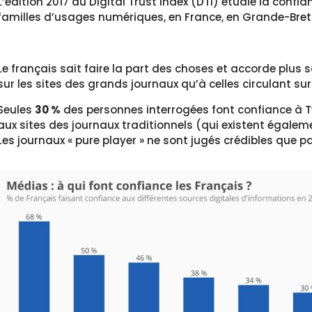
L’édition 2017 du Digital Trust Index (DTI) étudie la conf
familles d’usages numériques, en France, en Grande-Bre
Le français sait faire la part des choses et accorde plus
sur les sites des grands journaux qu’à celles circulant sur
Seules
30 %
des personnes interrogées font confiance à T
aux sites des journaux traditionnels (qui existent égaleme
Les journaux « pure player » ne sont jugés crédibles que p