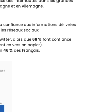
iance des internautes dans les grandes
tagne et en Allemagne.
 sa confiance aux informations délivrées
 les réseaux sociaux.
witter, alors que
68 %
font confiance
nt en version papier).
ar
46 %
des Français.