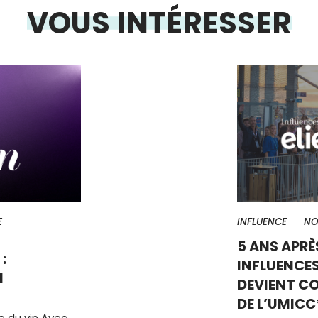
VOUS INTÉRESSER
E
INFLUENCE
NO
5 ANS APRÈ
:
INFLUENCES
N
DEVIENT C
DE L’UMICC
e du vin Avec