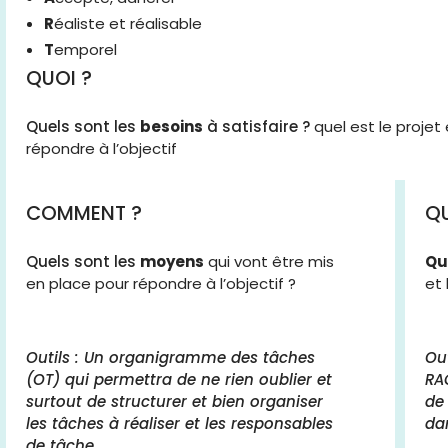
R
éaliste et réalisable
T
emporel
QUOI ?
Quels sont les
besoins
à satisfaire ?
quel est le projet e
répondre à l’objectif
COMMENT ?
QU
Quels sont les
moyens
qui vont être mis
Qu
en place pour répondre à l’objectif ?
et 
Outils : Un organigramme des tâches
Ou
(OT) qui permettra de ne rien oublier et
RA
surtout de structurer et bien organiser
de
les tâches à réaliser et les responsables
dan
de tâche.