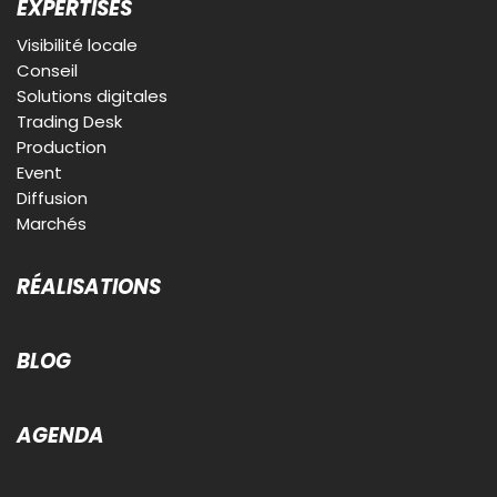
EXPERTISES
Frais de création
PRESTADFA : Prestation frais de créa > 250€
Visibilité locale
PRESTATRA : Prestation frais de créa = 250€
Conseil
Frais de setup
Solutions digitales
Trading Desk
FRAISTRAD : Facturation frais trading (1 journée
Humain = 700€, ½ journée Humain = 350€)
Production
Event
Diffusion
Marchés
RÉALISATIONS
BLOG
AGENDA